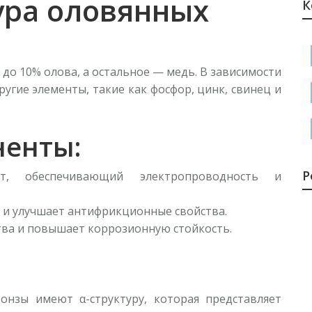
тура оловянных
К
Е
6
и
1
до 10% олова, а остальное — медь. В зависимости
ругие элементы, такие как фосфор, цинк, свинец и
Н
п
ненты:
о
1
Р
т, обеспечивающий электропроводность и
В
ь и улучшает антифрикционные свойства.
т
ства и повышает коррозионную стойкость.
1
С
онзы имеют α-структуру, которая представляет
с