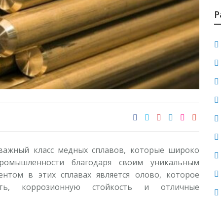
Г
г
Р
1
В
с
р
1
У
м
1
важный класс медных сплавов, которые широко
промышленности благодаря своим уникальным
нтом в этих сплавах является олово, которое
И
ть, коррозионную стойкость и отличные
н
1