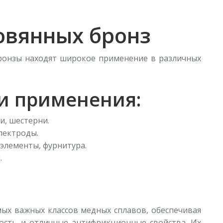
овянных бронз
бронзы находят широкое применение в различных
и применения:
, шестерни.
лектроды.
элементы, фурнитура.
.
ых важных классов медных сплавов, обеспечивая
ость и отличные антифрикционные свойства. Их