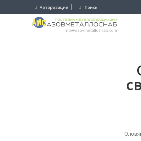
Авторизация
Поиск
info@azovmetallosnab.com
с
Оловян