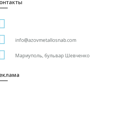
онтакты
гипетская Arcosteel объявляет о выделении
 миллиардов египетских фунтов на новые
нвестиции в 2026 году
4 января
info@azovmetallosnab.com
а белорусской фабрике готовят лыжи,
риближенные к лучшим мировым
Мариуполь, бульвар Шевченко
бразцам
4 января
еклама
 январе-ноябре 2025 года импорт
урецкого CRC вырос на 44,6 процента.
4 января
делано в Москве: Как город помогает
толичным предпринимателям выходить на