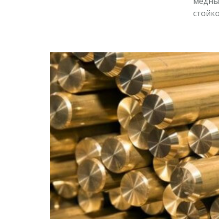
медны
стойк