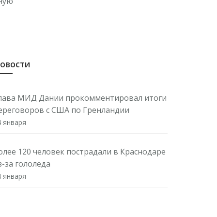
ную
овости
лава МИД Дании прокомментировал итоги
ереговоров с США по Гренландии
4 января
олее 120 человек пострадали в Краснодаре
з-за гололеда
4 января
инкультуры назначило руководителей