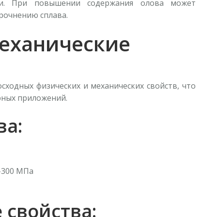
и. При повышении содержания олова может
м
прочнению сплава.
1
еханические
ходных физических и механических свойств, что
рных приложений.
ва:
-300 МПа
 свойства: