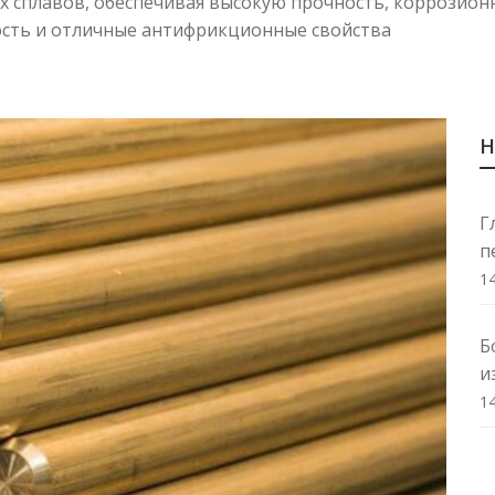
х сплавов, обеспечивая высокую прочность, коррозион
ость и отличные антифрикционные свойства
Н
Г
п
1
Б
и
1
М