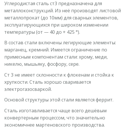
Углеродистая сталь ст3 предназначена для
металлоконструкций. Из неё производят листовой
металлопрокат (до 10мм) для сварных элементов,
эксплуатирующихся при широком изменении
температуры (от — 40 до + 425 °).
14мм 2500х12000 15ХСНД
В состав стали включены легирующие элементы:
марганец, кремний. Имеется ограничение по
Сталь конструкционная низколегированная для сварных
примесным компонентам стали: хрому, меди,
конструкций. Для получения качественных...
никелю, мышьяку, фосфору, сере.
Ст 3 не имеет склонности к флокенам и стойка к
хрупкости. Сталь хорошо сваривается
электрогазосваркой.
Основой структуры этой стали является феррит.
Сталь изготавливается чаще всего дешёвым
130мм 2000х4000 40Х ГОСТ 4543-71
конвертерным процессом, что значительно
экономичнее мартеновского производства.
Сталь конструкционная легированная для изготовления