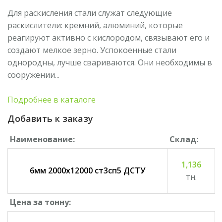
осей и валов, а также других улучшаемых...
Для раскисления стали служат следующие
раскислители: кремний, алюминий, которые
реагируют активно с кислородом, связывают его и
создают мелкое зерно. Успокоенные стали
однородны, лучше свариваются. Они необходимы в
сооружении...
S690QL 40х2000х12200
Подробнее в каталоге
Добавить к заказу
Сталь конструкционная легированная для изготовления
осей и валов, а также других улучшаемых...
Наименование:
Cклад:
1,136
6мм 2000х12000 ст3сп5 ДСТУ
тн.
Цена за тонну: