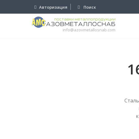
Авторизация
Поиск
info@azovmetallosnab.com
1
Сталь
к