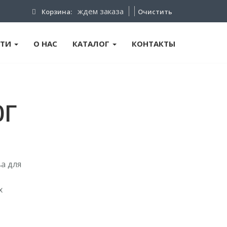
ждем заказа
Корзина:
Очистить
ТИ
О НАС
КАТАЛОГ
КОНТАКТЫ
0Г
а для
х