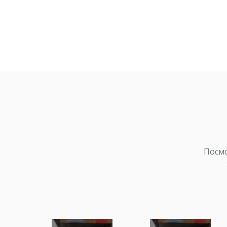
40х2500х11800
Сталь конструкционная
легированная для
изготовления осей и вало
а также других
улучшаемых...
14мм 2500х10200
(9200ф.д волна)
Посмо
Сталь конструкционная
углеродистая
обыкновенного качества
для производства несущи
элементов...