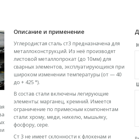
Описание и применение
Д
Углеродистая сталь ст3 предназначена для
металлоконструкций. Из неё производят
листовой металлопрокат (до 10мм) для
сварных элементов, эксплуатирующихся при
широком изменении температуры (от — 40
до + 425 °).
Ц
В состав стали включены легирующие
элементы: марганец, кремний. Имеется
ая
ограничение по примесным компонентам
ва
стали: хрому, меди, никелю, мышьяку,
ых
фосфору, сере.
ри
Ст 3 не имеет склонности к флокенам и
В