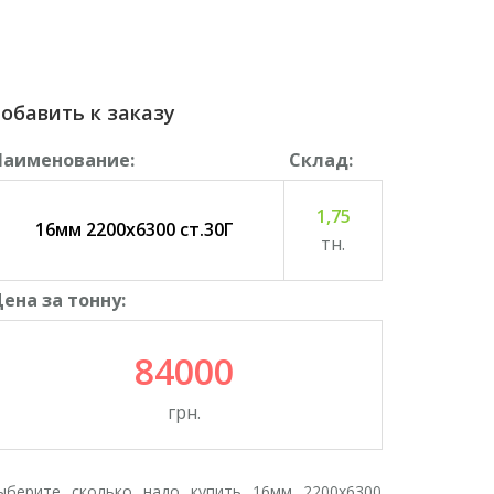
обавить к заказу
Наименование:
Cклад:
1,75
16мм 2200х6300 ст.30Г
тн.
ена за тонну:
84000
грн.
ыберите сколько надо купить 16мм 2200х6300