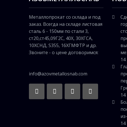
сварных конструкций...
Металлопрокат со склада и под
Сд
заказ. Всегда на складе листовая
го
сталь 6 - 150мм по стали 3,
ст
ст20,ст45,09Г2С, 40Х, 30ХГСА,
пр
10ХСНД, S355, 16ХГМФТР и др.
вы
Звоните - о цене договоримся:
ме
14
Гл
info@azovmetallosnab.com
пр
пе
Гр
14
Бо
по
из
14