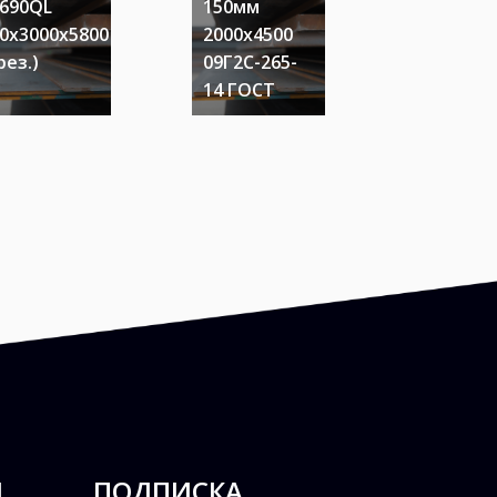
690QL
150мм
8мм
0х3000х5800
2000х4500
2000х12
рез.)
09Г2С-265-
ст3сп5
14 ГОСТ
ДСТУ
Ы
ПОДПИСКА