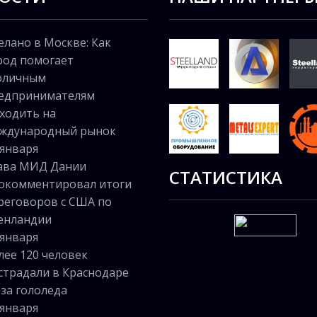
елано в Москве: Как
род помогает
оличным
едпринимателям
ходить на
ждународный рынок
 января
ава МИД Дании
СТАТИСТИКА
окомментировал итоги
реговоров с США по
енландии
 января
лее 120 человек
страдали в Краснодаре
-за гололеда
 января