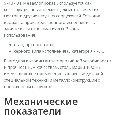
6713 - 91. Металлопрокат используется как
конструкционный элемент для металлических
мостов и других несущих сооружений. Есть два
6мм 1700х12000 ст3сп5 ДСТУ
варианта производственного исполнения, в
зависимости от климатической зоны
Сталь конструкционная углеродистая обыкновенного
использования:
качества для производства несущих элементов...
стандартного типа;
серного типа исполнения (3 категория - 70 С).
Благодаря высоким антикоррозийной устойчивости
и прочностным качествам, сталь марки 10ХСНД
имеет широкое применение в качестве деталей
специальной техники и металлоконструкций с
повышенной нагрузкой.
160мм 2000х2400(рез) 40Х ГОСТ 4543
Механические
Сталь конструкционная легированная для изготовления
осей и валов, а также других улучшаемых...
показатели