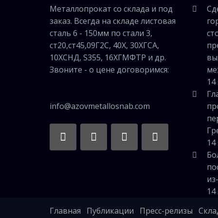
Металлопрокат со склада и под
Сд
заказ. Всегда на складе листовая
го
сталь 6 - 150мм по стали 3,
ст
ст20,ст45,09Г2С, 40Х, 30ХГСА,
пр
10ХСНД, S355, 16ХГМФТР и др.
вы
Звоните - о цене договоримся:
ме
14
Гл
info@azovmetallosnab.com
пр
пе
Гр
14
Бо
по
из
14
Главная
Публикации
Пресс-релизы
Скла