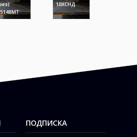
рез)
10ХСНД
ст.3сп2-
А514ВМТ
ДСТУ-СВ
Ы
ПОДПИСКА