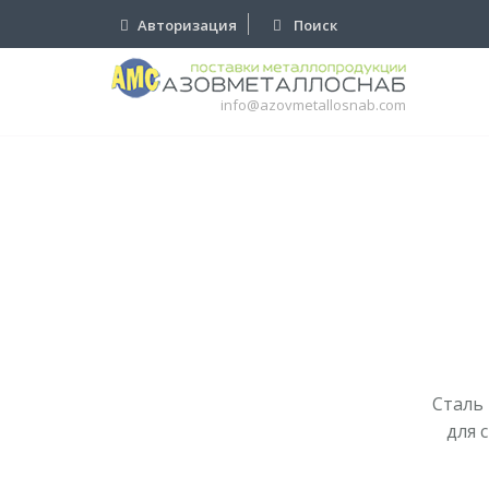
Авторизация
Поиск
info@azovmetallosnab.com
Сталь
для 