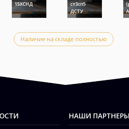
15ХСНД
ст3сп5
(
0
ДСТУ
в,
Наличие на складе полностью
)
я
ОСТИ
НАШИ ПАРТНЕР