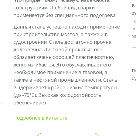
что придает значительную надежность
В
конструкциям. Любой вид сварки
0
применяется без специального подогрева.
т
Данная сталь успешно находит применение
п
при строительстве мостов, а также и в
м
судостроении. Сталь достаточно прочна,
долговечна. Листовой прокат из неё
обладает очень хорошей пластичностью,
легко изгибается. Это обуславливает его
П
необходимое применение в газовой, а
б
также в нефтяной промышленности. Сталь
выдерживает крайне низкие температуры
(до -70°С). Высокая холодостойкость
обеспечивает...
Подробнее в каталоге