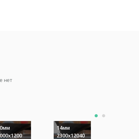
е нет
20мм
14мм
60мм
000х1200
2300х12040
1500х45