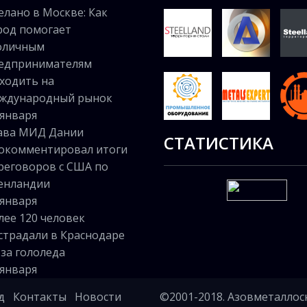
елано в Москве: Как
род помогает
оличным
едпринимателям
ходить на
ждународный рынок
 января
ава МИД Дании
СТАТИСТИКА
окомментировал итоги
реговоров с США по
енландии
 января
лее 120 человек
страдали в Краснодаре
-за гололеда
 января
д
Контакты
Новости
©2001-2018. Азовметаллос