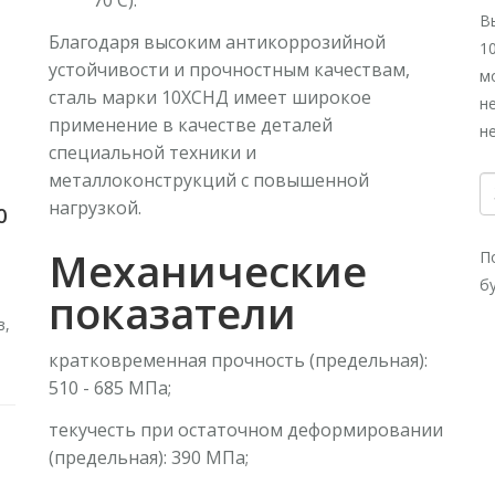
70 С).
В
Благодаря высоким антикоррозийной
1
устойчивости и прочностным качествам,
м
сталь марки 10ХСНД имеет широкое
н
применение в качестве деталей
н
специальной техники и
металлоконструкций с повышенной
нагрузкой.
0
Механические
П
б
показатели
в,
кратковременная прочность (предельная):
510 - 685 МПа;
текучесть при остаточном деформировании
(предельная): 390 МПа;