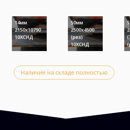
14мм
50мм
S
2150х10790
2500х4500
2
10ХСНД
(рез)
(
10ХСНД
(
я
Наличие на складе полностью
в,