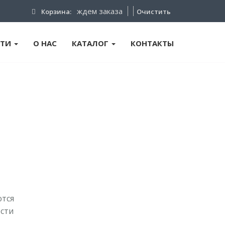
ждем заказа
Корзина:
Очистить
ТИ
О НАС
КАТАЛОГ
КОНТАКТЫ
х
ются
ости