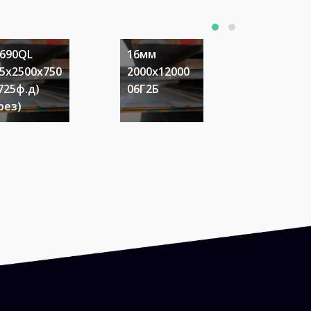
690QL
16мм
14мм
5х2500х750
2000х12000
2200х30
725ф.д)
06Г2Б
25ХГСР
рез)
(рез)