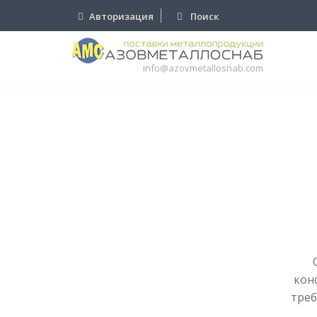
Авторизация
Поиск
info@azovmetallosnab.com
кон
треб