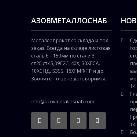
улучшаемых...
АЗОВМЕТАЛЛОСНАБ
НОВ
Металлопрокат со склада и под
Сд
заказ. Всегда на складе листовая
го
сталь 6 - 150мм по стали 3,
ст
ст20,ст45,09Г2С, 40Х, 30ХГСА,
пр
10ХСНД, S355, 16ХГМФТР и др.
вы
Звоните - о цене договоримся:
ме
14
Гл
info@azovmetallosnab.com
пр
пе
Гр
14
Бо