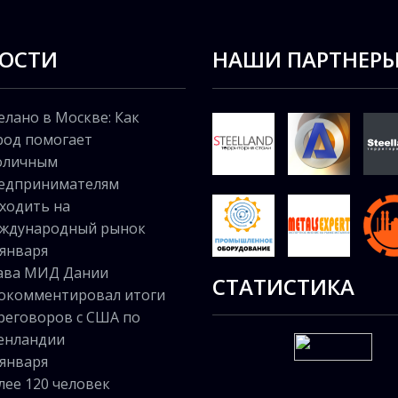
ОСТИ
НАШИ ПАРТНЕР
елано в Москве: Как
род помогает
оличным
едпринимателям
ходить на
ждународный рынок
 января
ава МИД Дании
СТАТИСТИКА
окомментировал итоги
реговоров с США по
енландии
 января
лее 120 человек