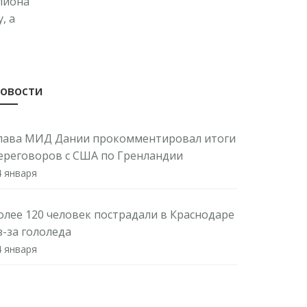
ллиона
, а
овости
лава МИД Дании прокомментировал итоги
ереговоров с США по Гренландии
4 января
олее 120 человек пострадали в Краснодаре
з-за гололеда
4 января
инкультуры назначило руководителей