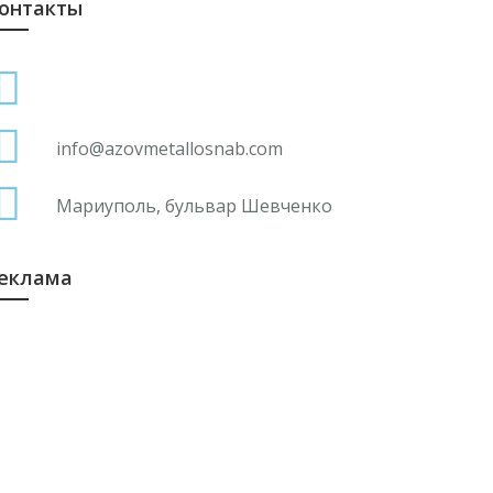
онтакты
гипетская Arcosteel объявляет о выделении
 миллиардов египетских фунтов на новые
нвестиции в 2026 году
4 января
info@azovmetallosnab.com
а белорусской фабрике готовят лыжи,
риближенные к лучшим мировым
Мариуполь, бульвар Шевченко
бразцам
4 января
еклама
 январе-ноябре 2025 года импорт
урецкого CRC вырос на 44,6 процента.
4 января
делано в Москве: Как город помогает
толичным предпринимателям выходить на