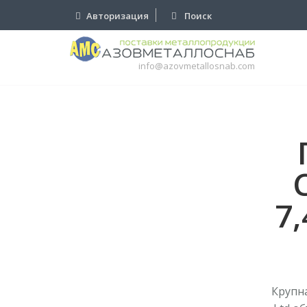
Авторизация
Поиск
info@azovmetallosnab.com
7
Крупна