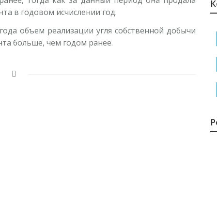
ранее, тогда как за данный период она продала
К
Е
ента в годовом исчислении год.
6
 года объем реализации угля собственной добычи
и
ента больше, чем годом ранее.
1
Н
п
о
1
Р
В
т
1
С
с