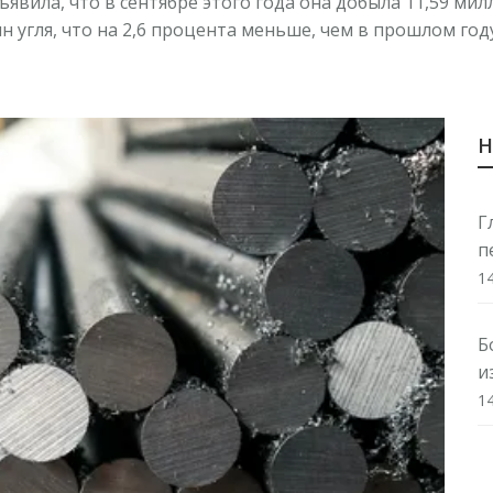
бъявила, что в сентябре этого года она добыла 11,59 ми
н угля, что на 2,6 процента меньше, чем в прошлом году
Н
Г
п
1
Б
и
1
М