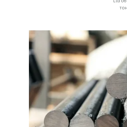
Ltd о
тон