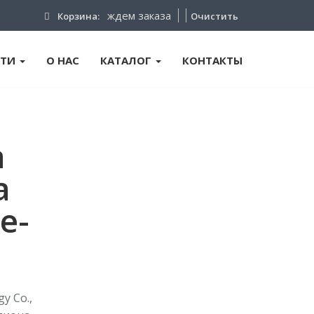
ждем заказа
Корзина:
Очистить
ТИ
О НАС
КАТАЛОГ
КОНТАКТЫ
a
а
е-
y Co.,