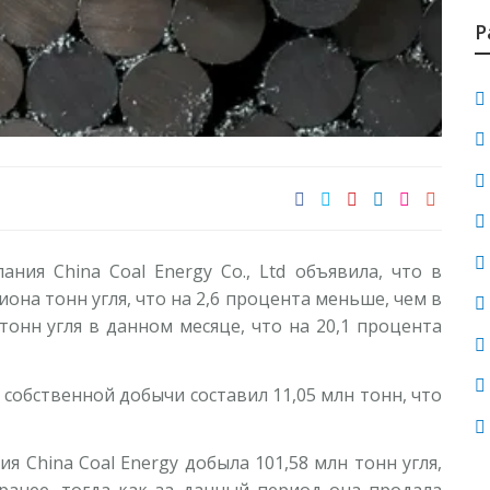
Г
г
Р
1
В
с
р
1
У
ния China Coal Energy Co., Ltd объявила, что в
м
иона тонн угля, что на 2,6 процента меньше, чем в
тонн угля в данном месяце, что на 20,1 процента
1
И
 собственной добычи составил 11,05 млн тонн, что
н
1
я China Coal Energy добыла 101,58 млн тонн угля,