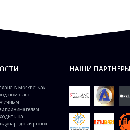
ОСТИ
НАШИ ПАРТНЕР
елано в Москве: Как
род помогает
оличным
едпринимателям
ходить на
ждународный рынок