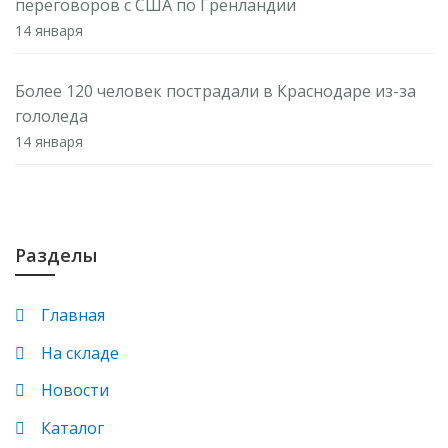
переговоров с США по Гренландии
14 января
Более 120 человек пострадали в Краснодаре из-за
гололеда
14 января
Минкультуры назначило руководителей ГМИИ им.
А. С. Пушкина и Третьяковской галереи
14 января
Разделы
В ЕЭАС ужесточили контроль за содержанием
Главная
лекарств в молоке, мясе и рыбе. Что это значит для
На складе
потребителя
14 января
Новости
Каталог