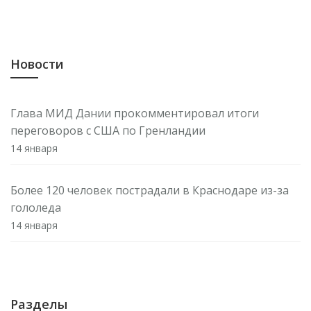
Новости
Глава МИД Дании прокомментировал итоги
переговоров с США по Гренландии
14 января
Более 120 человек пострадали в Краснодаре из-за
гололеда
14 января
Минкультуры назначило руководителей ГМИИ им.
А. С. Пушкина и Третьяковской галереи
14 января
Разделы