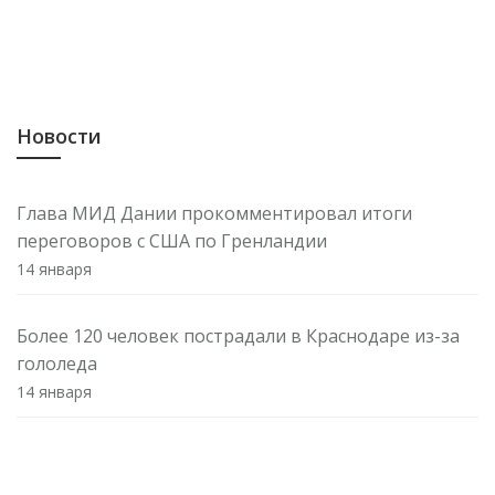
Новости
Глава МИД Дании прокомментировал итоги
переговоров с США по Гренландии
14 января
Более 120 человек пострадали в Краснодаре из-за
гололеда
14 января
Минкультуры назначило руководителей ГМИИ им.
А. С. Пушкина и Третьяковской галереи